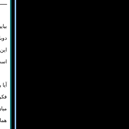
ـــــ
بیای
دوبا
این
است
آیا
فکری
میان
هماه