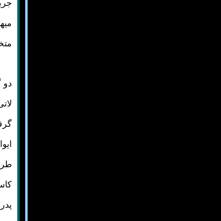
جریا
میه
متخا
دو 
لات
گرفت
ایوا
طرف
کاسه
پدر 