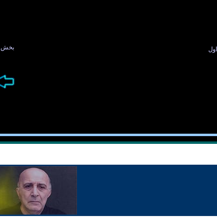
بخش ه
ول