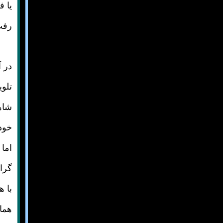
رفت
در آ
تلوی
شاهد
خود
اما
گرا
با ه
هماه