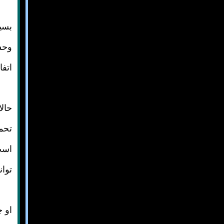
بسیا
وحشت
اتفا
حال
تحم
است
توا
او 