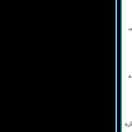
ی
ه
ازه