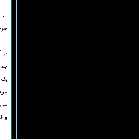
ـ یا
جوجه
در آ
چه م
یک ن
موق
من 
و قر