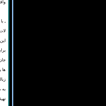
واقع
ـ با
لات 
این
برا
جان 
ها 
زبا
به م
تهی