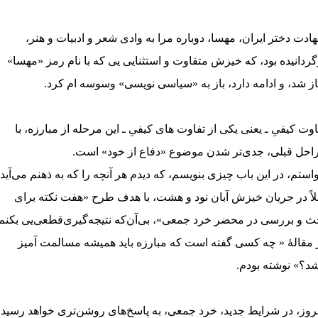
ادت دختر ایران، مهسا، دوباره مرا به وادی شعر و ادبیات و هنر،
گردانیده بود، که خیزش متفاوت و استثنایی یی که با نام رمز «مهسا»
از شد، و ادامه دارد، باز به «سیاسی نویسی» وسوسه ام کرد.
اوت کیفیِ ـ یعنی یکی از تفاوت های کیفیِ ـ این مرحله از مبارزه، با
احل قبلی، جدی‌تر شدن موضوع «دفاع از خود» است.
استم، در این باب چیزی بنویسم، که دیدم هر آنچه را که به ذهنم می‌آید،
لاً در جریان خیزش آبان نود و هشت، با هدف طرح «هفت نکته برای
ث و بررسی در محضر خرد جمعی»، بی‌آن‌که نتیجه‌گیری‌قطعی‌یی بکنم
 مقالهٔ « چه کسی گفته است که مبارزه باید همیشه مسالمت آمیز
شد؟» نوشته بودم.
روز، در شرایط جدید، خرد جمعی، به پاسخ‌های روشن‌تری خواهد رسید.