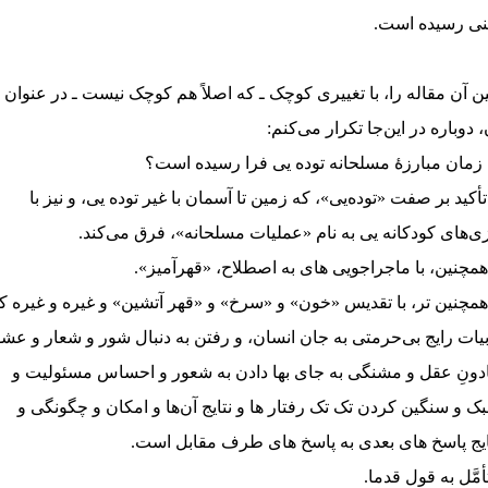
نی رسیده است.
ن آن مقاله را، با تغییری کوچک ـ که اصلاً هم کوچک نیست ـ در عنوان
، دوباره در این‌جا تکرار می‌کنم:
ا زمان مبارزهٔ مسلحانه توده یی فرا رسیده است؟
 تأکید بر صفت «توده‌یی»، که زمین تا آسمان با غیر توده یی، و نیز با
زی‌های کودکانه یی به نام «عملیات مسلحانه»، فرق می‌کند.
همچنین، با ماجراجویی های به اصطلاح، «قهرآمیز».
همچنین تر، با تقدیس «خون» و «سرخ» و «قهر آتشین» و غیره و غیره ک
بیات رایج بی‌حرمتی به جان انسان، و رفتن به دنبال شور و شعار و عشق
دونِ عقل و مشنگی به جای بها دادن به شعور و احساس مسئولیت و
ک و سنگین کردن تک تک رفتار ها و نتایج آن‌ها و امکان و چگونگی و
ایج پاسخ های بعدی به پاسخ های طرف مقابل است.
تأمَّل به قول قدما.