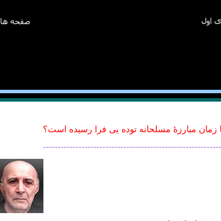
ا زمان مبارزهٔ مسلحانه توده یی فرا رسیده است؟