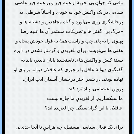
وقتی که جوانِ بی تجربهٔ از همه چیز و بر همه چیز عاصی
شده‌یی در یک واکنش خود به خودی و احیاناً شرطی، به
پرخاشگری روی می‌آورد و گناه مجاهدین و دشنام ها و
«مرگ بر» گفتن ها و تحریکات مستمر آن ها علیه رضا
پهلوی را به پای چپ و راستِ همهٔ به قول خودش پنجاه و
هفتی ها می‌نویسد، برای نلغزیدن و گرفتار نشدن در دایرهٔ
بستهٔ کنش و واکنش های ناسنجیدهٔ پایان ناپذیر، باید به
گفتگوی دیوانهٔ عاقل با زنجیری که عاقلان دیوانه بر پای او
نهاده بودند، در شعر اختر درخشان آسمان ادب ایران،
پروین اعتصامی، پناه بُرد که:
ما سبکساریم، از لغزیدنِ ما چاره نیست
عاقلان با این گران‌سنگی چرا لغزیده اند؟
برای یک فعال سیاسی مستقل، چه هراسِ تا آنجا جدی‌یی