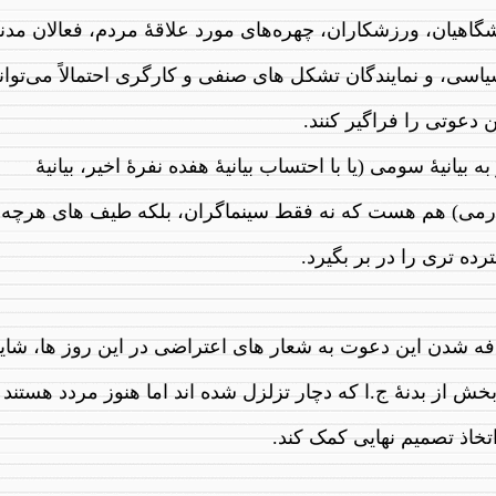
گاهیان، ورزشکاران، چهره‌های مورد علاقهٔ مردم، فعالان مدن
اسی، و نمایندگان تشکل های صنفی و کارگری احتمالاً می‌توانن
 دعوتی را فرا‌گیر کنند.
 به بیانیهٔ سومی (یا با احتساب بیانیهٔ هفده نفرهٔ اخیر، بیانیهٔ
رمی) هم هست که نه فقط سینماگران، بلکه طیف های هرچه
ده تری را در بر بگیرد.
فه شدن این دعوت به شعار های اعتراضی در این روز ها، شای
خش از بدنهٔ ج.ا که دچار تزلزل شده اند اما هنوز مردد هستند 
تخاذ تصمیم نهایی کمک کند.