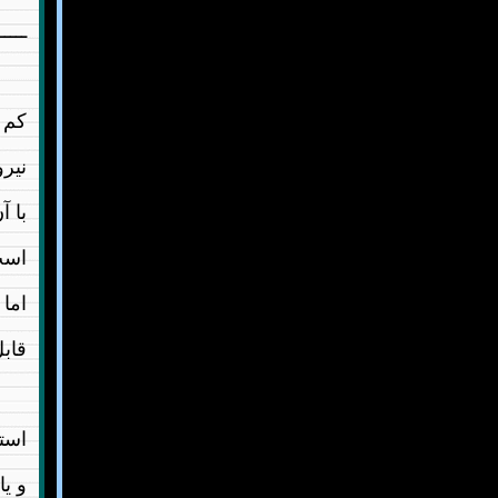
ـــــ
کم ن
نیرو
با آ
است
اما
قابل
استد
و یا