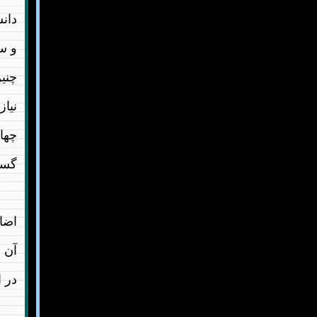
دانش
و سی
چنین
نیاز
چها
گستر
اضا
آن ب
در ا