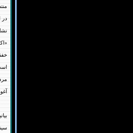
منتش
در ا
نشان
«اک
خفقا
است
مرد
آغو
بیان
سینم