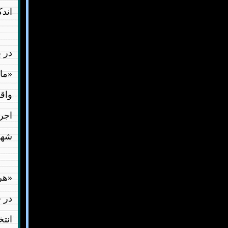
اند
در ب
«ما
واقع
اجر
شهر
«هر
در 
انت