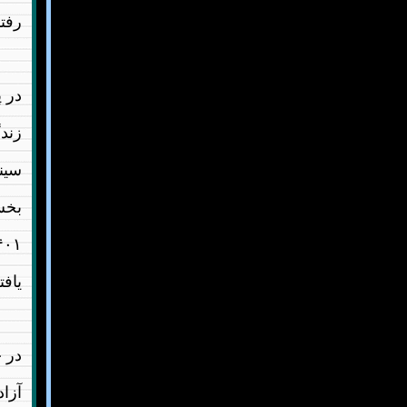
رفتن
زند
سینم
بخش 
یاف
در ج
آزاد