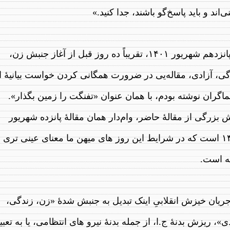
ی‌اند و باید پاسخ‌گو باشند، جدا کنید.»
در پانزدهم شهریور ۱۴۰۱، تقریباً ده روز قبل از آغاز جنبش زن،
گی، آزادی، مقاله‌یی در ضرورت همگانی کردن خواست بیانیهٔ ا
اگران نوشته بودم، با همان عنوان «تفنگت را زمین بگذار».
بزرگی از مقالهٔ حاضر، وام‌دار همان مقالهٔ پانزده شهریور
۱۴۰۱ است که در شرایط این روز های میهن ما معنای عینی تری
ته است.
ریان خیزش انقلابیِ اینک تبدیل به جنبش شدهٔ «زن، زندگی،
ی»، ریزش بدنهٔ ج.ا، از جمله بدنهٔ نیرو های انتظامی، یا به تعبی