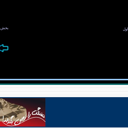
بخش ه
ول