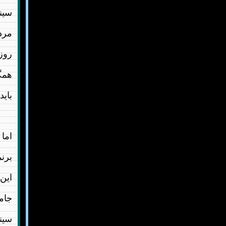
سین
مرد
روز 
همگا
باید
اما 
بر‌ن
این
جامع
سین