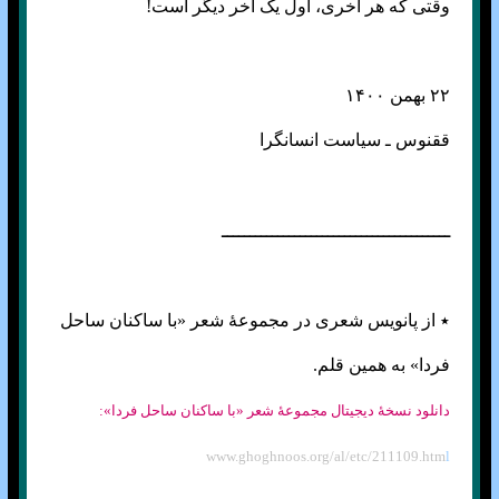
وقتی که هر آخری، اول یک آخر دیگر است!
۲۲ بهمن ۱۴۰۰
ققنوس ـ سیاست انسانگرا
ـــــــــــــــــــــــــــــــــــــــــ
٭ از پانویس شعری در مجموعهٔ شعر «با ساکنان ساحل
فردا» به همین قلم.
دانلود نسخهٔ دیجیتال مجموعهٔ شعر «با ساکنان ساحل فردا»:
www.ghoghnoos.org/al/etc/211109.htm
l