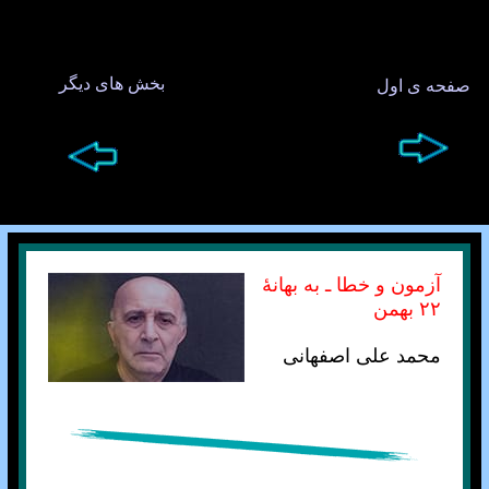
بخش های ديگر
صفحه ی اول
آزمون و خطا ـ به بهانهٔ
۲۲ بهمن
محمد علی اصفهانی