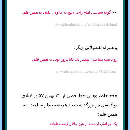
٭٭
گونه شناسی امام راحل (پنج به علاوه‌ی یک) ـ به همین قلم:
www.ghoghnoos.org/ak/kj/gooneh.html
و همراه تفصیلاتی دیگر:
روحانیت سیاسی، بیشتر یک کاتالیزور بود ـ به همین قلم:
www.ghoghnoos.org/aak/200128.html
٭٭٭ خاطره‌هایی خط خطی از ۲۲ بهمن ۵۷ در لابلای
نوشته‌یی در بزرگداشت یاد همیشه بیدار م. امید ـ به
همین قلم:
یک جوانهْ‌ی ارجمند از هیچ جاتان رُست نتْواند: